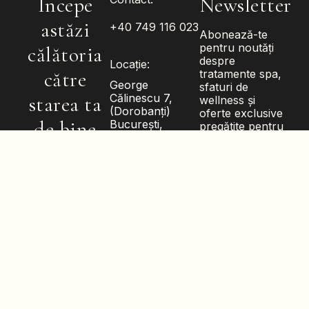
Începe
Newsletter
astăzi
+40 749 116 023
Abonează-te
pentru noutăți
călătoria
despre
Locație:
către
tratamente spa,
George
sfaturi de
Călinescu 7,
starea ta
wellness și
(Dorobanți)
oferte exclusive
de bine
București,
pregătite pentru
Sectorul 1
tine.
Luni – Duminică:
P
r
o
g
r
a
m
e
a
z
ă
-
10:00 – 21:00
t
e
Mail:
contact@buddhaspa.ro
ABONEAZĂ-
© 2026
Buddhaspa.
TE
Toate drepturile
rezervate.