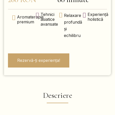
Tehnici
Experiență
Relaxare
Aromaterapie
asiatice
holistică
premium
profundă
avansate
și
echilibru
Rezervă-ți experiența!
Descriere