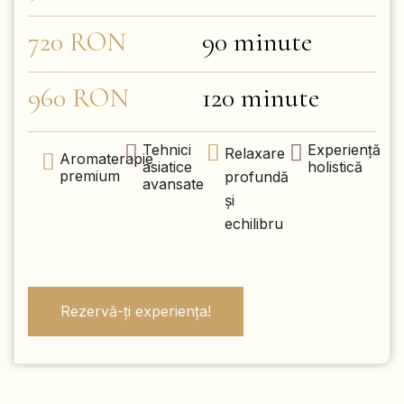
720 RON
90 minute
960 RON
120 minute
Tehnici
Experiență
Relaxare
Aromaterapie
asiatice
holistică
premium
profundă
avansate
și
echilibru
Rezervă-ți experiența!