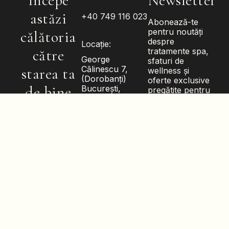
Începe
Newsletter
astăzi
+40 749 116 023
Abonează-te
pentru noutăți
călătoria
despre
Locație:
către
tratamente spa,
George
sfaturi de
Călinescu 7,
starea ta
wellness și
(Dorobanți)
oferte exclusive
de bine
București,
pregătite pentru
Sectorul 1
tine.
Luni – Duminică:
P
r
o
g
r
a
m
e
a
z
ă
-
10:00 – 21:00
t
e
Mail:
contact@buddhaspa.ro
ABONEAZĂ-
© 2026
Buddhaspa.
TE
Toate drepturile
rezervate.